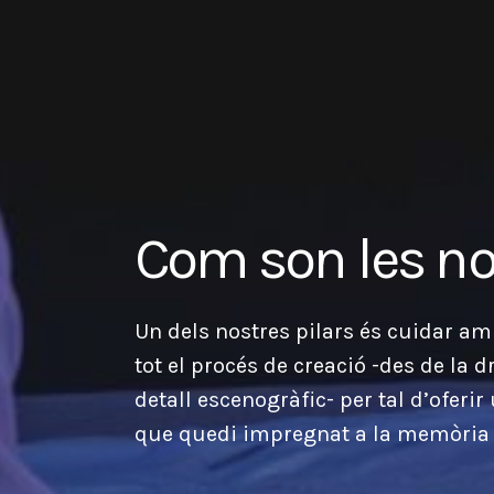
Com son les no
Un dels nostres pilars és cuidar a
tot el procés de creació -des de la 
detall escenogràfic- per tal d’oferi
que quedi impregnat a la memòria 