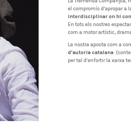
La Tremenda Companyia, nasc
el compromís d’apropar a la
interdisciplinar on hi co
En tots els nostres espect
com a motor artístic, drama
La nostra aposta com a c
d’autoria catalana
(contem
per tal d’enfortir la xarxa t