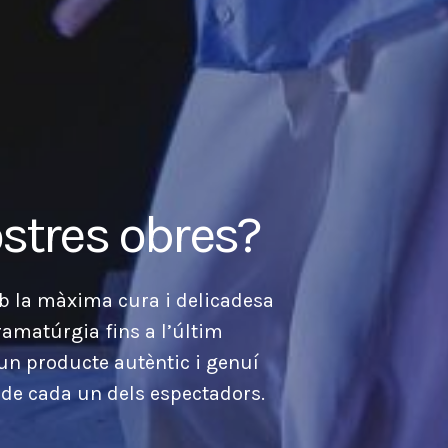
stres obres?
mb la màxima cura i delicadesa
dramatúrgia fins a l’últim
r un producte autèntic i genuí
de cada un dels espectadors.