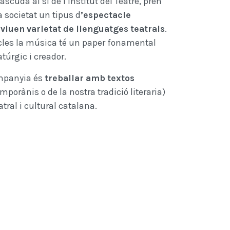
uda al si de l’Institut del Teatre, pren
 societat un tipus d
’espectacle
nviuen varietat de llenguatges teatrals
.
acles la música té un paper fonamental
túrgic i creador.
ompanyia és
treballar amb textos
porànis o de la nostra tradició literaria)
eatral i cultural catalana.