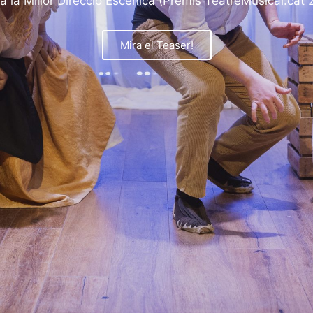
Clavellines d'Aire
Pels silencis que amaguen les llegendes